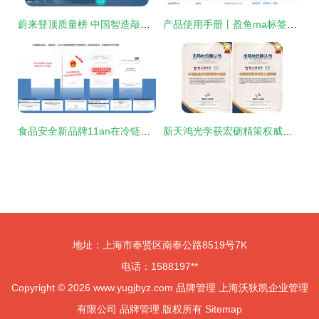
蔚来登顶质量榜 中国智造敲开全球豪华品牌大门
产品使用手册丨盈鱼ma标签管理功能使用方法 品牌管理
食品安全新品牌11an在冷链领域大展拳脚 品牌管理的先行者
新天鸿光学获宏砺精策权威确认，荣膺中国高端近视管理镜片品牌等两项市场地位
地址：上海市奉贤区南奉公路8519号7K
电话：1588197**
Copyright © 2026
www.yugjbyz.com
品牌管理
上海沃狄凯企业管理
有限公司
品牌管理
版权所有
Sitemap